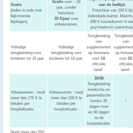
Gratis
voor – 18
Gratis
van de leeftijd.
jaar, zonder
(leden in orde met
Franchise van 100 € bij
franchise,
bijkomende
individuele kamer. Maxim
35 €/jaar
voor
bijdragen)
300 € tussenkomst in ee
volwassenen.
psychiatrisch ziekenhuis
Terugbetaling
Terugbetal
van
van
Volledige
Volledige
supplementen
supplemen
terugbetaling voor
terugbetaling voor
op honoraria
op honorar
kinderen tot 18 jaar.
kinderen tot 18 jaar.
voor
1X
voor
2X
officiële
officiële
tarief.
tarief.
30/90
Terugbetaling
medische en
Volwassenen : nooit
Volwassenen : nooit
paramedische
meer dan 275 € te
meer dan 100 € te
kosten 30
/
betalen per
betalen per
dagen voor
hospitalisatie.
hospitalisatie.
en 90 dagen
na de
hospitalisatie.
Nooit meer dan 550