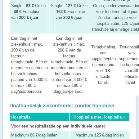
Single :
63 €
Gezin
Single :
127 €
Gezin
Gratis, onder voorwaarde
:
89 €
Franchise
:
163 €
Franchise
voor kinderen tot 6 jaar.
van
200 € /jaar
van
200 € /jaar
Zonder franchise voor
hospitalisatie, 125 €/jaa
franchise bij ernstige ziek
Een dag in het
Een dag in het
ziekenhuis : max.
ziekenhuis : max.
Terugbetaling
Terugbetal
100 € van de
200 € van de
van
van
factuur
factuur
supplementen
supplemen
terugbetaald. Eén of
terugbetaald. Eén of
op honoraria
op honorar
meerdere nachten in
meerdere nachten in
voor
1X
voor
3X
het ziekenhuis :
het ziekenhuis :
officiële
officiële
plafond van 1.000 €
plafond van 3.000 €
tarief.
tarief.
en max 180 €
en max 180 €
dag/jaar/persoon.
dag/jaar/persoon.
Onafhankelijk ziekenfonds: zonder franchise
Hospitalia
Hospitalia met Hospitalia +
Voor een hospitalisatie op een individuele kamer
Maximum 80 €/dag indien
Maximum 125 €/dag indien