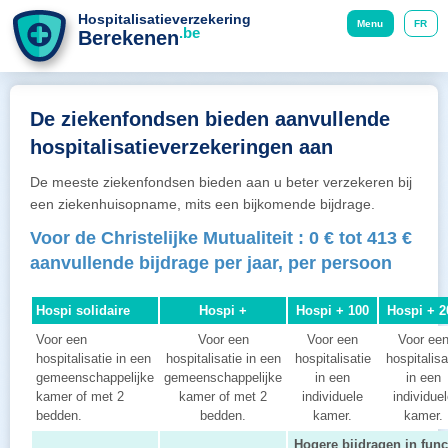
Hospitalisatieverzekering
Menu
FR
.be
Berekenen
De ziekenfondsen bieden aanvullende
hospitalisatieverzekeringen aan
De meeste ziekenfondsen bieden aan u beter verzekeren bij
een ziekenhuisopname, mits een bijkomende bijdrage.
Voor de Christelijke Mutualiteit : 0 € tot 413 €
aanvullende bijdrage per jaar, per persoon
Hospi solidaire
Hospi +
Hospi + 100
Hospi + 2
Voor een
Voor een
Voor een
Voor ee
hospitalisatie in een
hospitalisatie in een
hospitalisatie
hospitalisa
gemeenschappelijke
gemeenschappelijke
in een
in een
kamer of met 2
kamer of met 2
individuele
individue
bedden.
bedden.
kamer.
kamer.
Hogere bijdragen in func