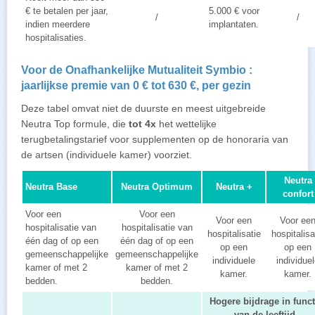
€ te betalen per jaar,
5.000 € voor
/
/
indien meerdere
implantaten.
hospitalisaties.
Voor de Onafhankelijke Mutualiteit Symbio :
jaarlijkse premie van 0 € tot 630 €, per gezin
Deze tabel omvat niet de duurste en meest uitgebreide
Neutra Top formule, die
tot 4x
het wettelijke
terugbetalingstarief voor supplementen op de honoraria van
de artsen (individuele kamer) voorziet.
Neutra
Neutra Base
Neutra Optimum
Neutra +
confort
Voor een
Voor een
Voor een
Voor ee
hospitalisatie van
hospitalisatie van
hospitalisatie
hospitalisa
één dag of op een
één dag of op een
op een
op een
gemeenschappelijke
gemeenschappelijke
individuele
individue
kamer of met 2
kamer of met 2
kamer.
kamer.
bedden.
bedden.
Hogere bijdrage in funct
van de leeftijd.